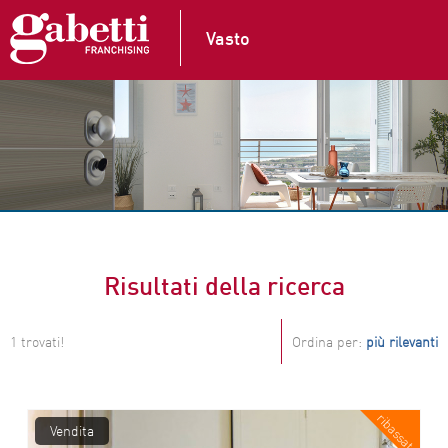
Vasto
Risultati della ricerca
1 trovati!
Ordina per:
più rilevanti
ribassato
Vendita