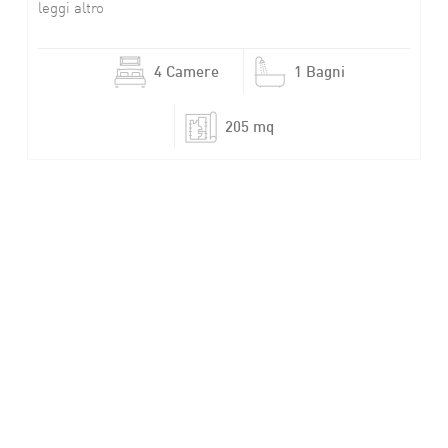
leggi altro
4 Camere
1 Bagni
205 mq