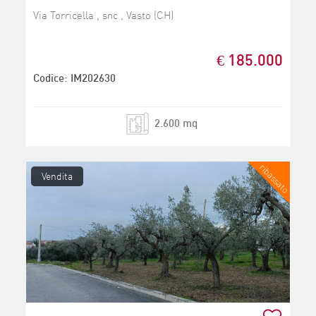
Via Torricella , snc , Vasto (CH)
€ 185.000
Codice: IM202630
2.600 mq
ribassato
Vendita