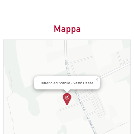
Mappa
×
Terreno edificabile - Vasto Paese