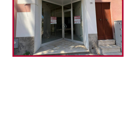
Nel cuore di Vasto, in Corso Garibaldi, proponiamo in
vendita un locale commerciale unico nel suo genere,
situato in una delle vie a più alto passaggio pedonale e
veicolare della città.La posizione è estremamente
strategica: un punto di riferimento imprescindibile per
chi vive o visita Vasto, a pochi passi dalla piazza
principale, dal parcheggio Multipiano e dal
Comune.Situato al piano terra, il locale rappresenta la
soluzione ideale per chi desidera avviare un'attività
commerciale che necessiti di grande visibilità, ma
anche per chi è alla ricerca di un investimento sicuro e