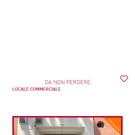
DA NON PERDERE
LOCALE COMMERCIALE
€ 99.000
Cod. IM202614
ribassato