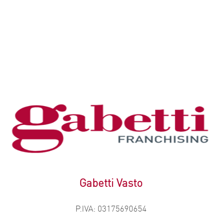
redditizio.Punti di forzaPosizione prestigiosa nel pieno
centro...
VAI ALLA SCHEDA
Gabetti Vasto
P.IVA: 03175690654