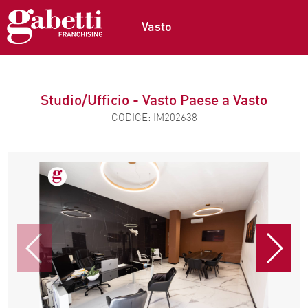
Vasto
Studio/Ufficio - Vasto Paese a Vasto
CODICE: IM202638