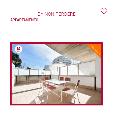
DA NON PERDERE
APPARTAMENTO
€ 140.000
Cod. IVM202618
ribassato