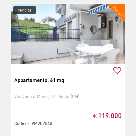
ribassato
Vendita
Appartamento, 61 mq
Via Cona a Mare , 12 , Vasto (CH)
€ 119.000
Codice: IVM202540