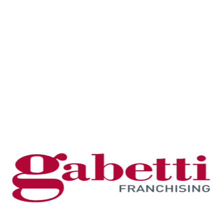
del vivere fronte mare. Vista Mare a perdita
d'occhio.L'appartamento gode di una tripla esposizione
che inonda ogni ambiente di luce naturale dal sorgere
del sole al tramonto. Non è solo una casa, è un
belvedere privato dove l'orizzonte diventa parte
integrante del tuo arredamento
quotidiano.L'architettura dell'immobile è...
VAI ALLA SCHEDA