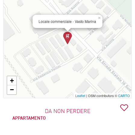
×
Locale commerciale - Vasto Marina
+
−
Leaflet
| OSM contributors ©
CARTO
DA NON PERDERE
APPARTAMENTO
€ 180.000