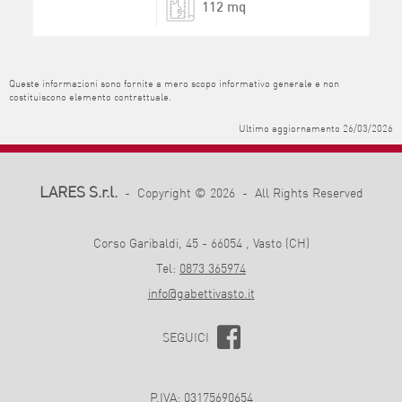
112 mq
Queste informazioni sono fornite a mero scopo informativo generale e non
costituiscono elemento contrattuale.
Ultimo aggiornamento 26/03/2026
LARES S.r.l.
- Copyright © 2026 - All Rights Reserved
Corso Garibaldi, 45 - 66054 , Vasto (CH)
Tel:
0873 365974
info@gabettivasto.it
SEGUICI
P.IVA: 03175690654