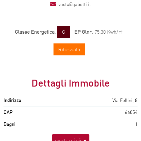
vasto@gabetti.it
Classe Energetica
:
G
EP Glnr
: 75.30 Kwh/㎡
Ribassato
Dettagli Immobile
Indirizzo
Via Fellini, 8
CAP
66054
Bagni
1
mostra di più