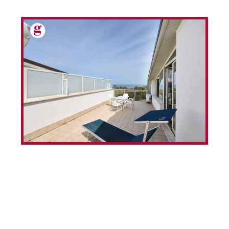
Cod. IVM202619
Gabetti Vasto propone in vendita attico vista mare.Un
Sogno Sospeso tra Cielo e Mare: Attico Unico nel suo
Genere.Immagina di svegliarti ogni mattina con il solo
suono delle onde e il profumo della salsedine. Situato
in una posizione assolutamente privilegiata, questo
prestigioso attico trilocale rappresenta la quintessenza