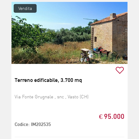
Vendita
Terreno edificabile, 3.700 mq
Via Fonte Grugnale , snc , Vasto (CH)
€ 95.000
Codice: IM202535