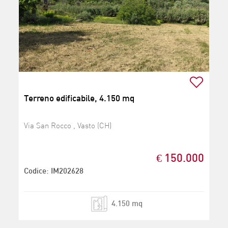
Terreno edificabile, 4.150 mq
Via San Rocco , Vasto (CH)
€ 150.000
Codice: IM202628
4.150 mq