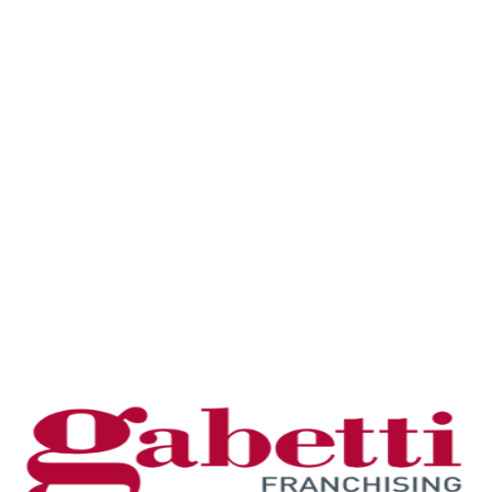
completamente ristrutturato, ha due ampie camere e si
vende completo di mobilio.Questa è la scelta perfetta
per chi cerca comfort e tranquillità. Entrando nella
zona giorno c'è la cucina a vista e il terrazzo vista mare
con ripostiglio, nella zona notte ci sono le due camere
da letto accoglienti pensate per un riposo rigenerante e
un bagno con terrazzino. Tre motivi per scegliere
questa casa:La comodità del sottopassaggio ti
consentirà di essere a mare in tranquillità in breve
tempo.️Ristrutturazione...
VAI ALLA SCHEDA