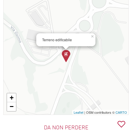
×
Terreno edificabile
+
−
Leaflet
| OSM contributors ©
CARTO
DA NON PERDERE