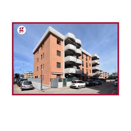
€ 23.000
Cod. IVM202608
L'agenzia Gabetti di Vasto Marina propone in vendita un
garage in zona residenziale molto richiesta!In Via Anna
Magnani proponiamo in vendita un garage in area
seminterrata con cancello automatico, facilmente