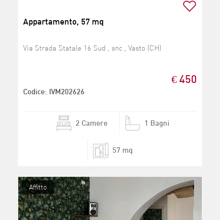
Appartamento, 57 mq
Via Strada Statale 16 Sud , snc , Vasto (CH)
€ 450
Codice: IVM202626
2 Camere
1 Bagni
57 mq
Affitto