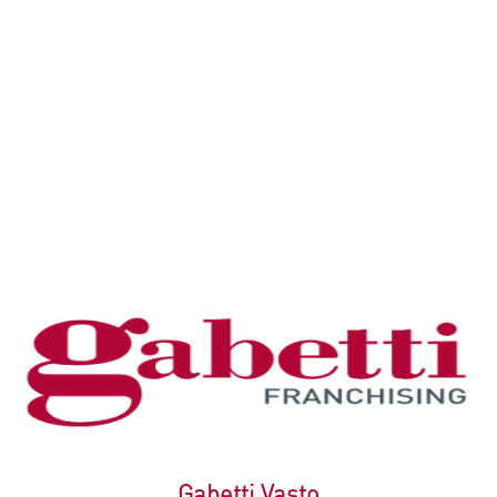
accessibili e con ampio spazio di manovra. "L'auto al
fresco ed al sicuro senza dover effettuare una ricerca
estenuante del parcheggio.. è l'inizio di una vacanza
senza pensieri!"Se hai già un casa questa zona è
l'annuncio che fa per te, chiamaci per avere maggiori
informazioni!
VAI ALLA SCHEDA
Gabetti Vasto