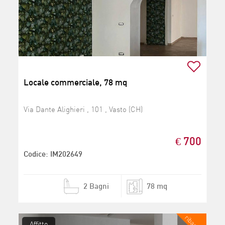
Locale commerciale, 78 mq
Via Dante Alighieri , 101 , Vasto (CH)
€ 700
Codice: IM202649
2 Bagni
78 mq
Affitto