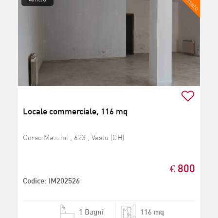
ribassato
Locale commerciale, 116 mq
Corso Mazzini , 623 , Vasto (CH)
€ 800
Codice: IM202526
1 Bagni
116 mq