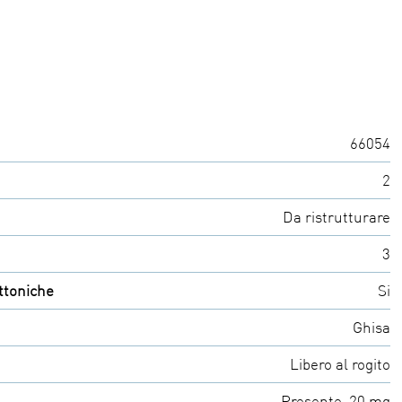
66054
2
Da ristrutturare
3
ttoniche
Si
Ghisa
Libero al rogito
Presente, 20 mq