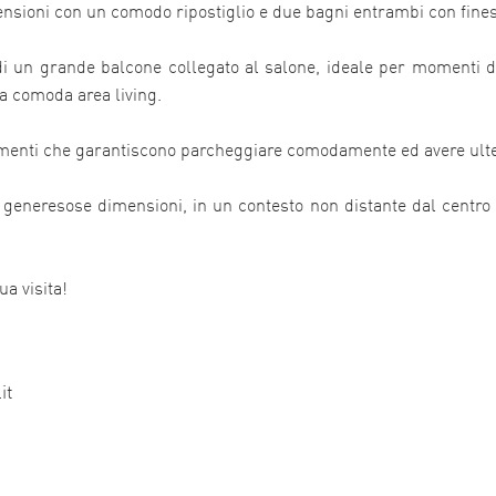
ensioni con un comodo ripostiglio e due bagni entrambi con fines
 di un grande balcone collegato al salone, ideale per momenti di
na comoda area living.
menti che garantiscono parcheggiare comodamente ed avere ulter
 generesose dimensioni, in un contesto non distante dal centro e
ua visita!
it