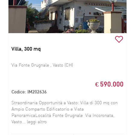
Villa, 300 mq
Via Fonte Grugnale , Vasto (CH)
€ 590.000
Codice: IM202636
Straordinaria Opportunità a Vasto: Villa di 300 mq con
Ampio Comparto Edificatorio e Vista
PanoramicaLocalità Fonte Grugnale  Via Incoronata,
Vasto... leggi altro