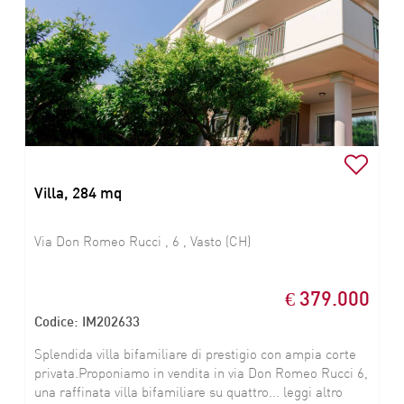
Villa, 284 mq
Via Don Romeo Rucci , 6 , Vasto (CH)
€ 379.000
Codice: IM202633
Splendida villa bifamiliare di prestigio con ampia corte
privata.Proponiamo in vendita in via Don Romeo Rucci 6,
una raffinata villa bifamiliare su quattro... leggi altro