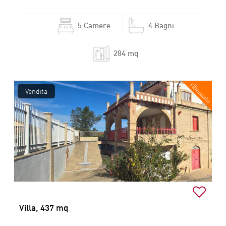
5 Camere
4 Bagni
284 mq
ribassato
Vendita
Villa, 437 mq